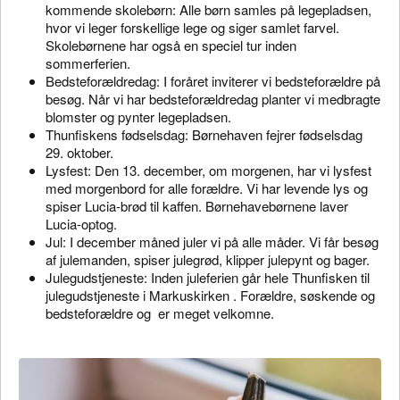
kommende skolebørn: Alle børn samles på legepladsen,
hvor vi leger forskellige lege og siger samlet farvel.
Skolebørnene har også en speciel tur inden
sommerferien.
Bedsteforældredag: I foråret inviterer vi bedsteforældre på
besøg. Når vi har bedsteforældredag planter vi medbragte
blomster og pynter legepladsen.
Thunfiskens fødselsdag: Børnehaven fejrer fødselsdag
29. oktober.
Lysfest: Den 13. december, om morgenen, har vi lysfest
med morgenbord for alle forældre. Vi har levende lys og
spiser Lucia-brød til kaffen. Børnehavebørnene laver
Lucia-optog.
Jul: I december måned juler vi på alle måder. Vi får besøg
af julemanden, spiser julegrød, klipper julepynt og bager.
Julegudstjeneste: Inden juleferien går hele Thunfisken til
julegudstjeneste i Markuskirken . Forældre, søskende og
bedsteforældre og er meget velkomne.