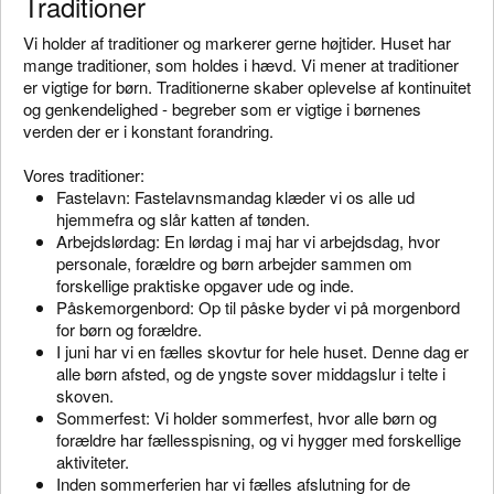
Traditioner
Vi holder af traditioner og markerer gerne højtider. Huset har
mange traditioner, som holdes i hævd. Vi mener at traditioner
er vigtige for børn. Traditionerne skaber oplevelse af kontinuitet
og genkendelighed - begreber som er vigtige i børnenes
verden der er i konstant forandring.
Vores traditioner:
Fastelavn: Fastelavnsmandag klæder vi os alle ud
hjemmefra og slår katten af tønden.
Arbejdslørdag: En lørdag i maj har vi arbejdsdag, hvor
personale, forældre og børn arbejder sammen om
forskellige praktiske opgaver ude og inde.
Påskemorgenbord: Op til påske byder vi på morgenbord
for børn og forældre.
I juni har vi en fælles skovtur for hele huset. Denne dag er
alle børn afsted, og de yngste sover middagslur i telte i
skoven.
Sommerfest: Vi holder sommerfest, hvor alle børn og
forældre har fællesspisning, og vi hygger med forskellige
aktiviteter.
Inden sommerferien har vi fælles afslutning for de