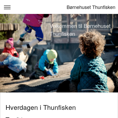
Børnehuset Thunfisken
Hverdagen
Velkommen til Børnehuset
Forside
Thunfisken
Ny i Thunfisken
Madplan
Kontakt oplysninger
Log ind
Hverdagen i Thunfisken