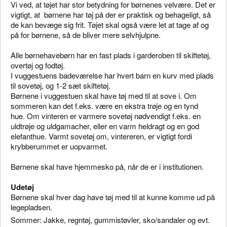
Vi ved, at tøjet har stor betydning for børnenes velvære. Det er
vigtigt, at børnene har tøj på der er praktisk og behageligt, så
de kan bevæge sig frit. Tøjet skal også være let at tage af og
på for børnene, så de bliver mere selvhjulpne.
Alle børnehavebørn har en fast plads i garderoben til skiftetøj,
overtøj og fodtøj.
I vuggestuens badeværelse har hvert barn en kurv med plads
til sovetøj, og 1-2 sæt skiftetøj.
Børnene i vuggestuen skal have tøj med til at sove i. Om
sommeren kan det f.eks. være en ekstra trøje og en tynd
hue. Om vinteren er varmere sovetøj nødvendigt f.eks. en
uldtrøje og uldgamacher, eller en varm heldragt og en god
elefanthue. Varmt sovetøj om, vintereren, er vigtigt fordi
krybberummet er uopvarmet.
Børnene skal have hjemmesko på, når de er i institutionen.
Udetøj
Børnene skal hver dag have tøj med til at kunne komme ud på
legepladsen.
Sommer: Jakke, regntøj, gummistøvler, sko/sandaler og evt.