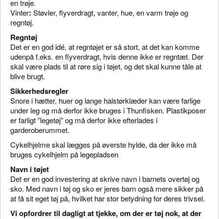
en trøje.
Vinter
:
Støvler, flyverdragt, vanter, hue, en varm trøje og
regntøj.
Regntøj
Det er en god idé, at regntøjet er så stort, at det kan komme
udenpå f.eks. en flyverdragt, hvis denne ikke er regntæt. Der
skal være plads til at røre sig i tøjet, og det skal kunne tåle at
blive brugt.
Sikkerhedsregler
Snore i hætter, huer og lange halstørklæder kan være farlige
under leg og må derfor ikke bruges i Thunfisken. Plastikposer
er farligt ”legetøj” og må derfor ikke efterlades i
garderoberummet.
Cykelhjelme skal lægges på øverste hylde, da der ikke må
bruges cykelhjelm på legepladsen
Navn i tøjet
Det er en god investering at skrive navn i barnets overtøj og
sko. Med navn i tøj og sko er jeres barn også mere sikker på
at få sit eget tøj på, hvilket har stor betydning for deres trivsel.
Vi opfordrer til dagligt at tjekke, om der er tøj nok, at der